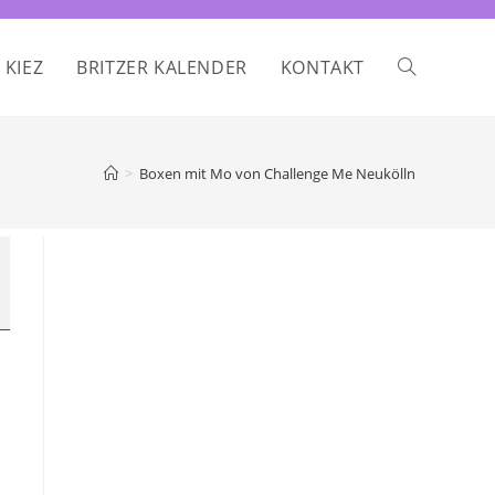
 KIEZ
BRITZER KALENDER
KONTAKT
WEBSITE-
SUCHE
>
Boxen mit Mo von Challenge Me Neukölln
UMSCHALTE