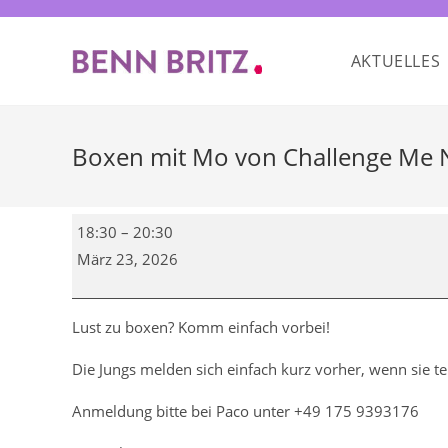
Zum
Inhalt
AKTUELLES
springen
Boxen mit Mo von Challenge Me 
Boxen
18:30
–
20:30
mit
März 23, 2026
Mo
von
ChallengeMe
Lust zu boxen? Komm einfach vorbei!
Neukölln
Die Jungs melden sich einfach kurz vorher, wenn sie 
Anmeldung bitte bei Paco unter +49 175 9393176