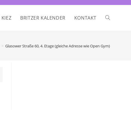
 KIEZ
BRITZER KALENDER
KONTAKT
WEBSITE-
SUCHE
>
Glasower Straße 60, 4. Etage (gleiche Adresse wie Open Gym)
UMSCHALTE