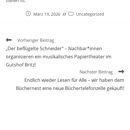
stellen ist.
Beitrag
Beitrags-
März 19, 2026
Uncategorized
veröffentlicht:
Kategorie:
Weitere
Vorheriger Beitrag
Artikel
„Der beflügelte Schneider“ – Nachbar*innen
ansehen
organisieren ein musikalisches Papiertheater im
Gutshof Britz!
Nächster Beitrag
Endlich wieder Lesen für Alle – wir haben dem
Büchernest eine neue Büchertelefonzelle gekauft!