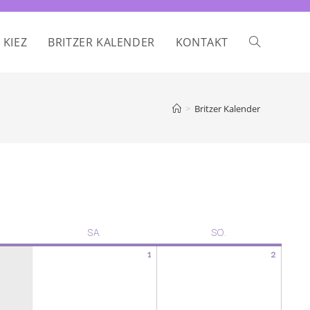
 KIEZ
BRITZER KALENDER
KONTAKT
>
Britzer Kalender
SA.
SO.
1
2