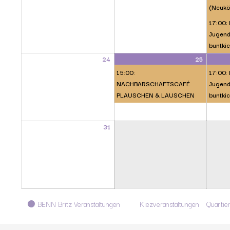
(Neukö
17:00: 
Jugendl
buntkic
24
25
15:00:
17:00: 
NACHBARSCHAFTSCAFÉ
Jugendl
PLAUSCHEN & LAUSCHEN
buntkic
31
Kategorien
BENN Britz Veranstaltungen
Kiezveranstaltungen
Quartie