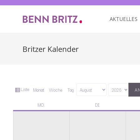
AKTUELLES
Britzer Kalender
Ansicht
Liste
Monat
Woche
Tag
Monat
Jahr
als
MO.
DI.