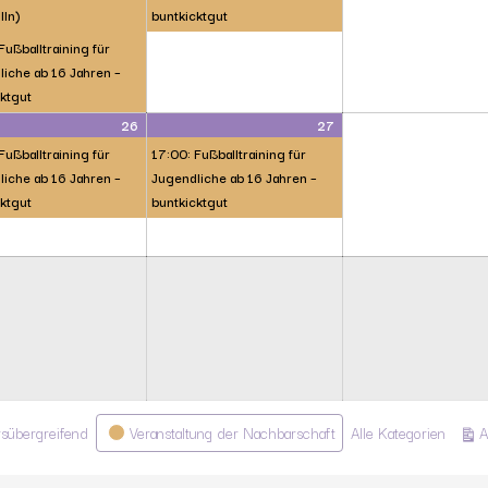
lln)
buntkicktgut
Fußballtraining für
iche ab 16 Jahren –
ktgut
26
27
Fußballtraining für
17:00: Fußballtraining für
iche ab 16 Jahren –
Jugendliche ab 16 Jahren –
ktgut
buntkicktgut
rsübergreifend
Veranstaltung der Nachbarschaft
Alle Kategorien
A