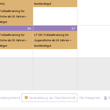
lln)
buntkicktgut
Fußballtraining für
iche ab 16 Jahren –
ktgut
26
27
Fußballtraining für
17:00: Fußballtraining für
iche ab 16 Jahren –
Jugendliche ab 16 Jahren –
ktgut
buntkicktgut
rsübergreifend
Veranstaltung der Nachbarschaft
Alle Kategorien
A