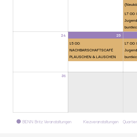
(Neukö
17:00: 
Jugendl
buntkic
24
25
15:00:
17:00: 
NACHBARSCHAFTSCAFÉ
Jugendl
PLAUSCHEN & LAUSCHEN
buntkic
31
Kategorien
BENN Britz Veranstaltungen
Kiezveranstaltungen
Quartie