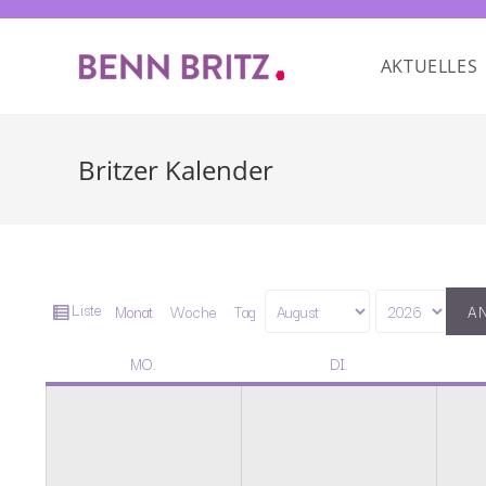
AKTUELLES
Britzer Kalender
Ansicht
Liste
Monat
Woche
Tag
Monat
Jahr
als
MO.
DI.