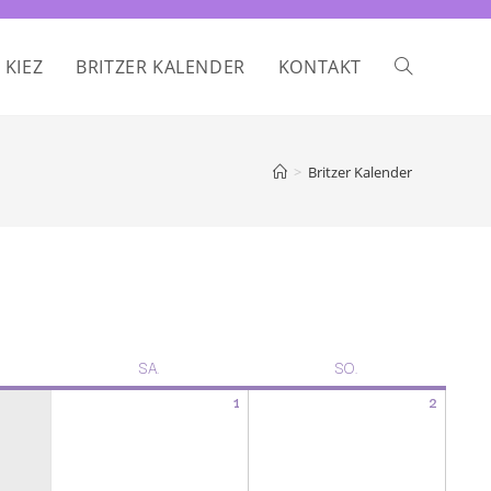
 KIEZ
BRITZER KALENDER
KONTAKT
>
Britzer Kalender
SA.
SO.
1
2