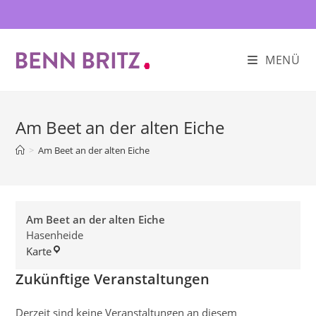
Zum
Inhalt
springen
MENÜ
Am Beet an der alten Eiche
>
Am Beet an der alten Eiche
Am Beet an der alten Eiche
Hasenheide
Am
Karte
Beet
Zukünftige Veranstaltungen
an
der
alten
Derzeit sind keine Veranstaltungen an diesem