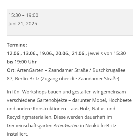
Wir
15:30
–
19:00
laden
Juni 21, 2025
herzlich
zu
den
Termine:
kreativen
12.06., 13.06., 19.06., 20.06., 21.06.,
jeweils von
15:30
Workshops
bis 19:00 Uhr
„BAUMeister“
Ort:
ArtenGarten – Zaandamer Straße / Buschkrugallee
im
87, Berlin-Britz (Zugang über die Zaandamer Straße)
ArtenGarten
ein!
In fünf Workshops bauen und gestalten wir gemeinsam
verschiedene Gartenobjekte – darunter Möbel, Hochbeete
und andere Konstruktionen – aus Holz, Natur- und
Recyclingmaterialien. Diese werden dauerhaft im
Gemeinschaftsgarten
ArtenGarten
in Neukölln-Britz
installiert.