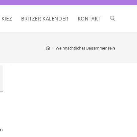
 KIEZ
BRITZER KALENDER
KONTAKT
WEBSITE-
SUCHE
>
Weihnachtliches Beisammensein
UMSCHALTE
en