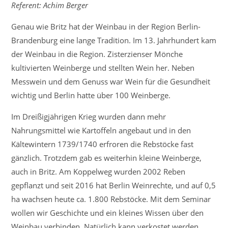
Referent: Achim Berger
damals
und
Genau wie Britz hat der Weinbau in der Region Berlin-
heute
Brandenburg eine lange Tradition. Im 13. Jahrhundert kam
der Weinbau in die Region. Zisterzienser Mönche
kultivierten Weinberge und stellten Wein her. Neben
Messwein und dem Genuss war Wein für die Gesundheit
wichtig und Berlin hatte über 100 Weinberge.
Im Dreißigjährigen Krieg wurden dann mehr
Nahrungsmittel wie Kartoffeln angebaut und in den
Kältewintern 1739/1740 erfroren die Rebstöcke fast
gänzlich. Trotzdem gab es weiterhin kleine Weinberge,
auch in Britz. Am Koppelweg wurden 2002 Reben
gepflanzt und seit 2016 hat Berlin Weinrechte, und auf 0,5
ha wachsen heute ca. 1.800 Rebstöcke. Mit dem Seminar
wollen wir Geschichte und ein kleines Wissen über den
Weinbau verbinden. Natürlich kann verkostet werden.