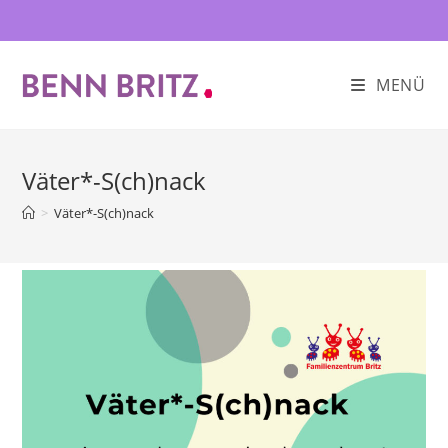
Zum
Inhalt
springen
MENÜ
Väter*-S(ch)nack
>
Väter*-S(ch)nack