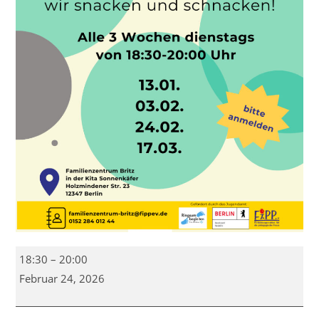
Väter*-
18:30
–
20:00
S(ch)nack
Februar 24, 2026