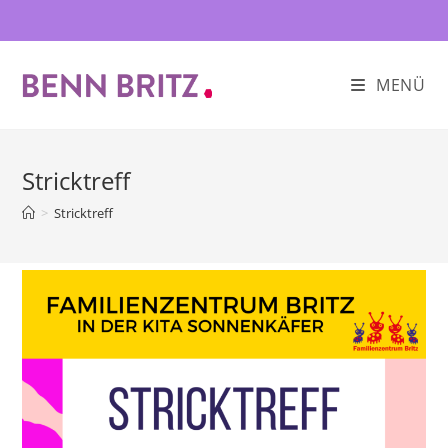
Zum
Inhalt
springen
MENÜ
Stricktreff
>
Stricktreff