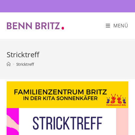
Zum
Inhalt
springen
MENÜ
Stricktreff
>
Stricktreff