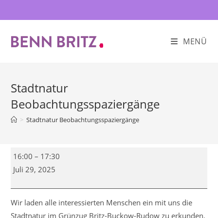
Zum
Inhalt
springen
MENÜ
Stadtnatur
Beobachtungsspaziergänge
>
Stadtnatur Beobachtungsspaziergänge
Stadtnatur
16:00
–
17:30
Beobachtungsspaziergänge
Juli 29, 2025
Wir laden alle interessierten Menschen ein mit uns die
Stadtnatur im Grünzug Britz-Buckow-Rudow zu erkunden.