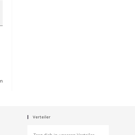
en
Verteiler
Trag dich in unseren Verteiler