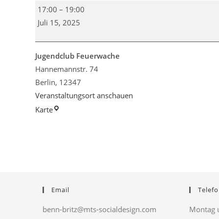
Rap-
17:00
–
19:00
Workshop
Juli 15, 2025
im
Jugendclub
Feuerwache
Jugendclub Feuerwache
Hannemannstr. 74
Berlin
,
12347
Veranstaltungsort anschauen
Jugendclub
Karte
Feuerwache
Email
Telefo
benn-britz@mts-socialdesign.com
Montag u