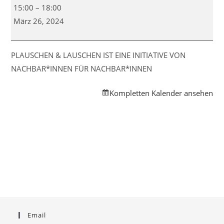
Plauschen
15:00
–
18:00
und
März 26, 2024
Lauschen
-
Nachbarschaftscafé
PLAUSCHEN & LAUSCHEN IST EINE INITIATIVE VON
NACHBAR*INNEN FÜR NACHBAR*INNEN
Kompletten Kalender ansehen
Email