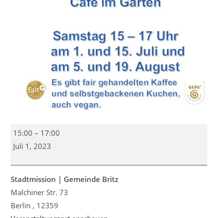
Nachbarschafts
15:00
–
17:00
Café
Juli 1, 2023
im
Garten
Stadtmission | Gemeinde Britz
Malchiner Str. 73
Berlin
,
12359