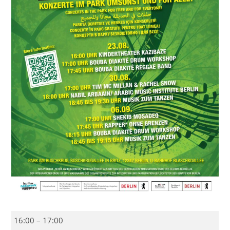
Musik
16:00
–
17:00
am