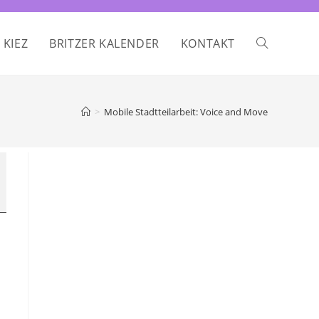
 KIEZ
BRITZER KALENDER
KONTAKT
WEBSITE-
SUCHE
>
Mobile Stadtteilarbeit: Voice and Move
UMSCHALTE