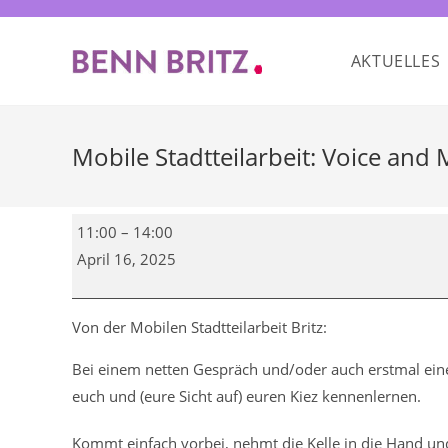
Zum
Inhalt
AKTUELLES
springen
Mobile Stadtteilarbeit: Voice and
Mobile
11:00
–
14:00
Stadtteilarbeit:
April 16, 2025
Voice
and
Move
Von der Mobilen Stadtteilarbeit Britz:
Bei einem netten Gespräch und/oder auch erstmal eine
euch und (eure Sicht auf) euren Kiez kennenlernen.
Kommt einfach vorbei, nehmt die Kelle in die Hand und