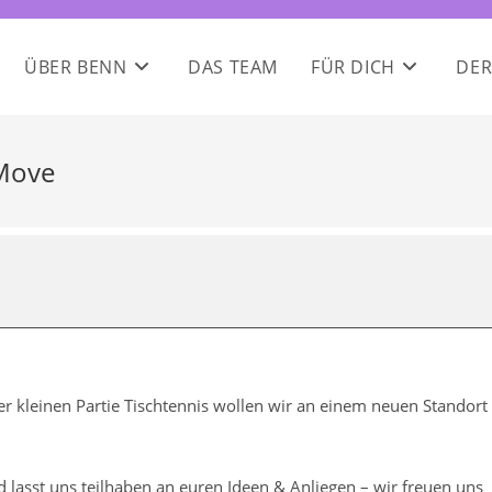
ÜBER BENN
DAS TEAM
FÜR DICH
DER
 Move
r kleinen Partie Tischtennis wollen wir an einem neuen Standort
 lasst uns teilhaben an euren Ideen & Anliegen – wir freuen uns