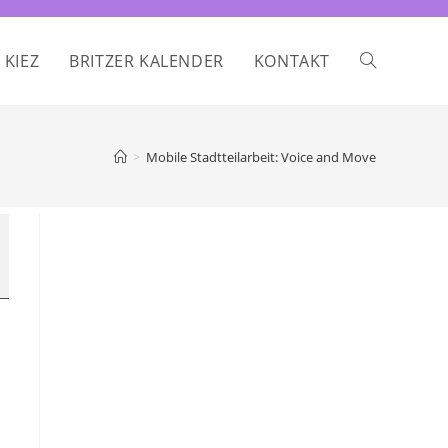
 KIEZ
BRITZER KALENDER
KONTAKT
WEBSITE-
SUCHE
>
Mobile Stadtteilarbeit: Voice and Move
UMSCHALTE