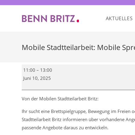
Zum
Inhalt
AKTUELLES
springen
Mobile Stadtteilarbeit: Mobile Spr
Mobile
11:00
–
13:00
Stadtteilarbeit:
Juni 10, 2025
Mobile
Sprechstunde
/
Von der Mobilen Stadtteilarbeit Britz:
Kiez-
Ihr sucht eine Brettspielgruppe, Bewegung im Freien 
Infobibliothek
Stadtteilarbeit Britz informieren über vorhandene A
passende Angebote daraus zu entwickeln.