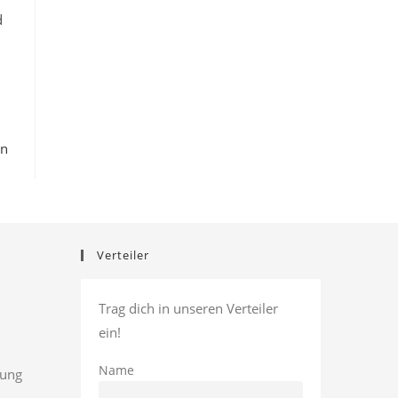
d
en
Verteiler
Trag dich in unseren Verteiler
ein!
Name
rung