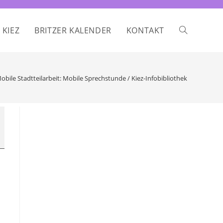
 KIEZ
BRITZER KALENDER
KONTAKT
WEBSITE-
SUCHE
obile Stadtteilarbeit: Mobile Sprechstunde / Kiez-Infobibliothek
UMSCHALTE