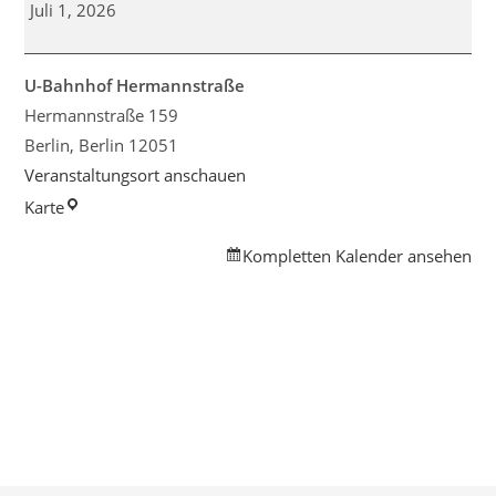
der
Juli 1, 2026
Rikscha
zum
Yoga
U-Bahnhof Hermannstraße
aufs
Hermannstraße 159
Feld
Berlin
,
Berlin
12051
Veranstaltungsort anschauen
U-
Karte
Bahnhof
Kompletten Kalender ansehen
Hermannstraße