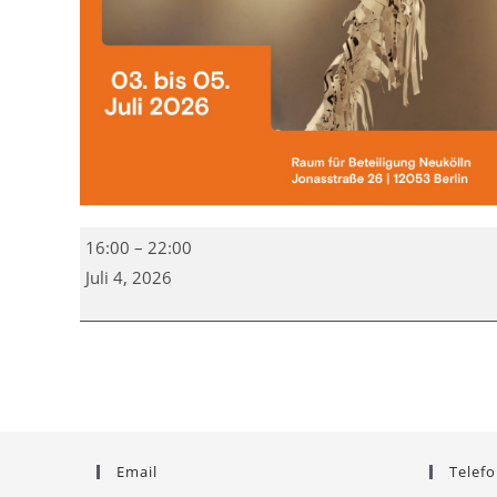
Kunst
16:00
–
22:00
im
Juli 4, 2026
Raum
für
Beteiligung:
„Lebenslinien
–
ein
kollektives
Email
Telefo
Tagebuch“