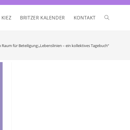
 KIEZ
BRITZER KALENDER
KONTAKT
WEBSITE-
SUCHE
 Raum für Beteiligung:„Lebenslinien – ein kollektives Tagebuch“
UMSCHALTE