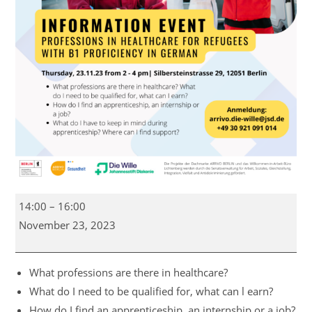
Information
14:00
–
16:00
Event
November 23, 2023
"Professions
in
healthcare
What professions are there in healthcare?
for
What do I need to be qualified for, what can l earn?
Refugees"
How do I find an apprenticeship, an internship or a job?