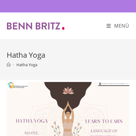
Zum
Inhalt
springen
MENÜ
Hatha Yoga
>
Hatha Yoga