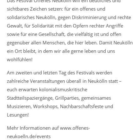
Das Festival Offenes Neukölln will ein deutliches und
Veranstaltungen
sichtbares Zeichen setzen: für ein offenes und
überall
solidarisches Neukölln, gegen Diskriminierung und rechte
in
Gewalt, für Solidarität mit den Opfern rechter Angriffe
Neukölln
sowie für eine Gesellschaft, die vielfältig ist und offen
gegenüber allen Menschen, die hier leben. Damit Neukölln
ein Ort bleibt, in dem wir alle gerne leben und uns
wohlfühlen!
Am zweiten und letzten Tag des Festivals werden
zahlreiche Veranstaltungen überall in Neukölln statt –
euch erwarten kolonialismuskritische
Stadtteilspaziergänge, Grillparties, gemeinsames
Musizieren, Workshops, Nachbarschaftsfeste und
Lesungen!
Mehr Informationen auf www.offenes-
neukoelln.de/events