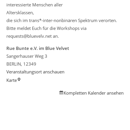
interessierte Menschen aller
Altersklassen,
die sich im trans*-inter-nonbinären Spektrum verorten.
Bitte meldet Euch für die Workshops via
requests@bluevelv.net an.
Rue Bunte e.V. im Blue Velvet
Sangerhauser Weg 3
BERLIN
,
12349
Veranstaltungsort anschauen
Rue
Karte
Bunte
Kompletten Kalender ansehen
e.V.
im
Blue
Velvet