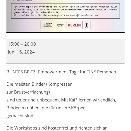
DIY-
15:00
–
20:00
Binder
Juni 16, 2024
nähen
mit
Kai*
BUNTES BRITZ. Empowerment-Tage für TIN* Personen
Die meisten Binder (Kompressen
zur Brustverflachung)
sind teuer und unbequem. Mit Kai* lernen wir endlich,
Binder zu nähen, die für unsere Körper
gemacht sind!
Die Workshops sind kostenfrei und richten sich an