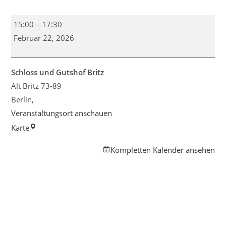
Der
15:00
–
17:30
beflügelte
Februar 22, 2026
Schneider
-
musikalisches
Schloss und Gutshof Britz
Papiertheater
Alt Britz 73-89
und
Berlin
,
Workshop
Veranstaltungsort anschauen
Schloss
Karte
und
Kompletten Kalender ansehen
Gutshof
Britz