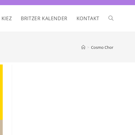
 KIEZ
BRITZER KALENDER
KONTAKT
WEBSITE-
SUCHE
>
Cosmo Chor
UMSCHALTE