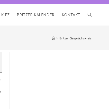
 KIEZ
BRITZER KALENDER
KONTAKT
WEBSITE-
SUCHE
>
Britzer Gesprächskreis
UMSCHALTE
e
f