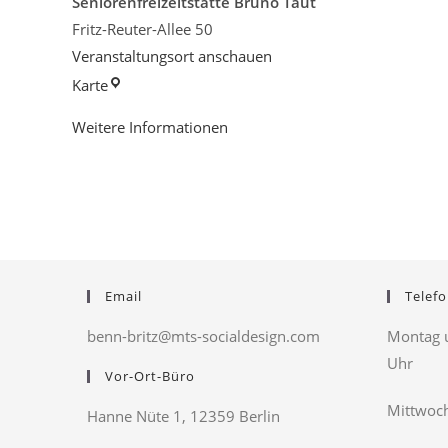
Seniorenfreizeitstätte Bruno Taut
Fritz-Reuter-Allee 50
Veranstaltungsort anschauen
Seniorenfreizeitstätte
Karte
Bruno
Weitere Informationen
Taut
Email
Telefo
benn-britz@mts-socialdesign.com
Montag u
Uhr
Vor-Ort-Büro
Mittwoch
Hanne Nüte 1, 12359 Berlin