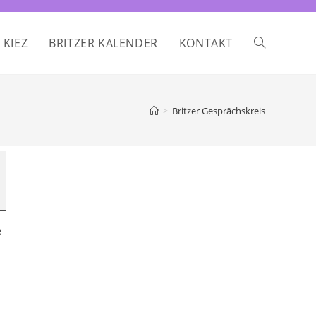
 KIEZ
BRITZER KALENDER
KONTAKT
WEBSITE-
SUCHE
>
Britzer Gesprächskreis
UMSCHALTE
e