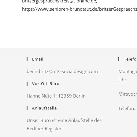
britzergespraechskreis@t-online.de
,
https://www.senioren-brunotaut.de/britzerGespraechs
Email
Telefo
benn-britz@mts-socialdesign.com
Montag u
Uhr
Vor-Ort-Büro
Mittwoch
Hanne Nüte 1, 12359 Berlin
Anlaufstelle
Telefon:
Unser Büro ist eine Anlaufstelle des
Berliner Register