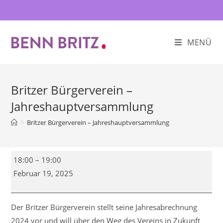
Zum
Inhalt
springen
MENÜ
Britzer Bürgerverein –
Jahreshauptversammlung
>
Britzer Bürgerverein – Jahreshauptversammlung
Britzer
18:00
–
19:00
Bürgerverein
Februar 19, 2025
–
Jahreshauptversammlung
Der Britzer Bürgerverein stellt seine Jahresabrechnung
2024 vor und will über den Weg des Vereins in Zukunft