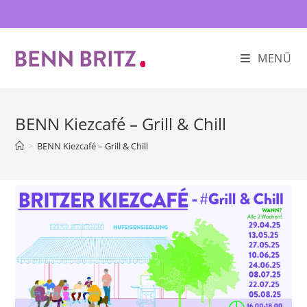
Zum
Inhalt
springen
MENÜ
BENN Kiezcafé – Grill & Chill
>
BENN Kiezcafé – Grill & Chill