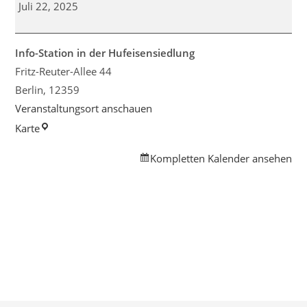
Kiezcafé
Juli 22, 2025
–
Grill
&
Info-Station in der Hufeisensiedlung
Chill
Fritz-Reuter-Allee 44
Berlin
,
12359
Veranstaltungsort anschauen
Info-
Karte
Station
Kompletten Kalender ansehen
in
der
Hufeisensiedlung