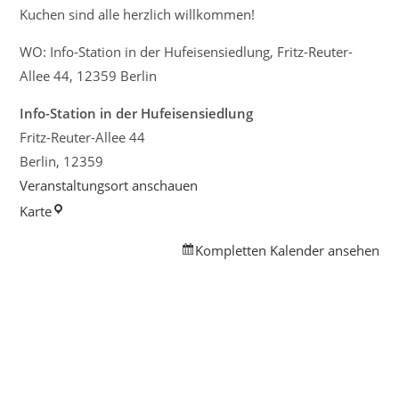
Kuchen sind alle herzlich willkommen!
WO: Info-Station in der Hufeisensiedlung, Fritz-Reuter-
Allee 44, 12359 Berlin
Info-Station in der Hufeisensiedlung
Fritz-Reuter-Allee 44
Berlin
,
12359
Veranstaltungsort anschauen
Info-
Karte
Station
Kompletten Kalender ansehen
in
der
Hufeisensiedlung