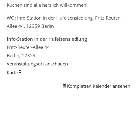
Kuchen sind alle herzlich willkommen!
WO: Info-Station in der Hufeisensiedlung, Fritz-Reuter-
Allee 44, 12359 Berlin
Info-Station in der Hufeisensiedlung
Fritz-Reuter-Allee 44
Berlin
,
12359
Veranstaltungsort anschauen
Info-
Karte
Station
Kompletten Kalender ansehen
in
der
Hufeisensiedlung