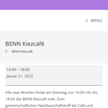
Zum
Inhalt
springen
MENÜ
BENN Kiezcafé
>
BENN Kiezcafé
BENN
16:00
–
18:00
Kiezcafé
Januar 21, 2025
Alle zwei Wochen findet am Dienstag von 16:00 Uhr bis
18:00 das BENN Kiezcafé statt. Zum
gemeinschaftlichen Nachbarschaftstreff bei Café und