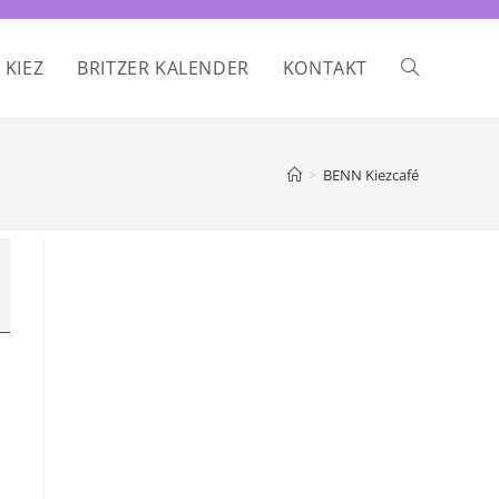
 KIEZ
BRITZER KALENDER
KONTAKT
WEBSITE-
SUCHE
>
BENN Kiezcafé
UMSCHALTE