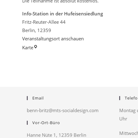
Die Teilnahme ist absolut kostenlos.
Info-Station in der Hufeisensiedlung
Fritz-Reuter-Allee 44
Berlin
,
12359
Veranstaltungsort anschauen
Info-
Karte
Station
in
der
Hufeisensiedlung
Email
Telefo
benn-britz@mts-socialdesign.com
Montag u
Uhr
Vor-Ort-Büro
Mittwoch
Hanne Nüte 1, 12359 Berlin