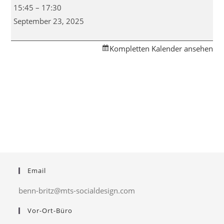
Baby-
15:45
–
17:30
Massage-
September 23, 2025
Kurs
im
Kompletten Kalender ansehen
Familienzentrum
Britz
Email
benn-britz@mts-socialdesign.com
Vor-Ort-Büro