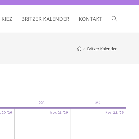
 KIEZ
BRITZER KALENDER
KONTAKT
>
Britzer Kalender
SA.
SO.
. 20, ’26
Nov. 21, ’26
Nov. 22, ’26