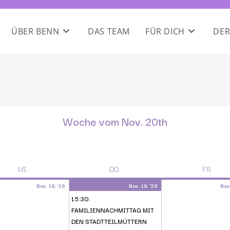
ÜBER BENN
DAS TEAM
FÜR DICH
DER
Woche vom Nov. 20th
MI.
DO.
FR.
Nov. 18, ’26
Nov. 19, ’26
Nov
15:30:
FAMILIENNACHMITTAG MIT
DEN STADTTEILMÜTTERN