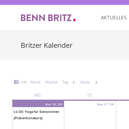
AKTUELLES
Britzer Kalender
Ansicht
Liste
Zurück
Weiter
Monat
Woche
Tag
Heute
als
MO.
DI.
Nov. 16, ’26
Nov. 17, ’26
14:00: Yoga für Seniorinnen
(Präventionskurs)