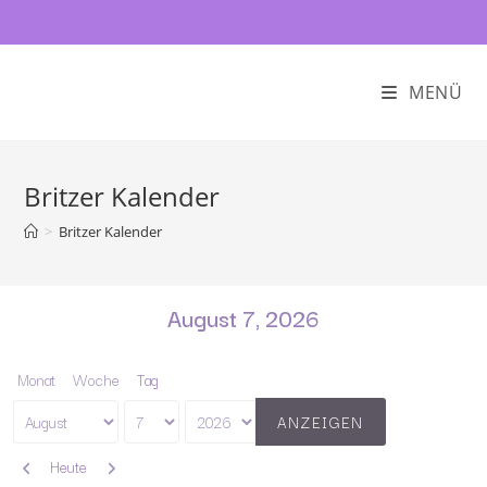
MENÜ
Britzer Kalender
>
Britzer Kalender
August 7, 2026
Monat
Woche
Tag
Monat
Tag
Jahr
Zurück
Weiter
Heute