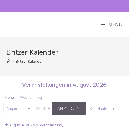
MENÜ
Britzer Kalender
>
Britzer Kalender
Veranstaltungen in August 2026
Monat
Woche
Tag
Zurück
Weiter
Heute
Monat
Jahr
August 4, 2026
(1 Veranstaltung)