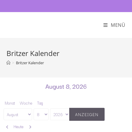
MENÜ
Britzer Kalender
>
Britzer Kalender
August 8, 2026
Monat
Woche
Tag
Monat
Tag
Jahr
Zurück
Weiter
Heute