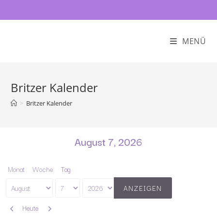
MENÜ
Britzer Kalender
>
Britzer Kalender
August 7, 2026
Monat
Woche
Tag
Monat
Tag
Jahr
Zurück
Weiter
Heute