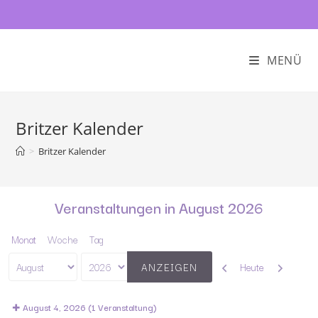
MENÜ
Britzer Kalender
>
Britzer Kalender
Veranstaltungen in August 2026
Monat
Woche
Tag
Zurück
Weiter
Heute
Monat
Jahr
August 4, 2026
(1 Veranstaltung)