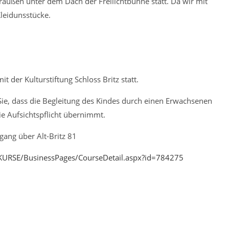
raußen unter dem Dach der Freilichtbühne statt. Da wir mit
Kleidunsstücke.
t der Kulturstiftung Schloss Britz statt.
Sie, dass die Begleitung des Kindes durch einen Erwachsenen
die Aufsichtspflicht übernimmt.
gang über Alt-Britz 81
SKURSE/BusinessPages/CourseDetail.aspx?id=784275