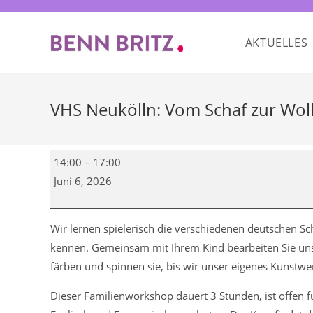
Zum
Inhalt
AKTUELLES
springen
VHS Neukölln: Vom Schaf zur Wol
VHS
14:00
–
17:00
Neukölln:
Juni 6, 2026
Vom
Schaf
zur
Wir lernen spielerisch die verschiedenen deutschen S
Wolle
kennen. Gemeinsam mit Ihrem Kind bearbeiten Sie unse
färben und spinnen sie, bis wir unser eigenes Kunstwe
Dieser Familienworkshop dauert 3 Stunden, ist offen f