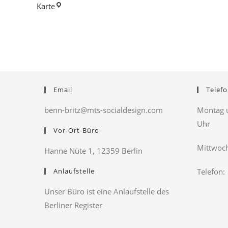
Schloss
Karte
und
Gutshof
Britz
Email
Telefo
benn-britz@mts-socialdesign.com
Montag u
Uhr
Vor-Ort-Büro
Mittwoch
Hanne Nüte 1, 12359 Berlin
Anlaufstelle
Telefon:
Unser Büro ist eine Anlaufstelle des
Berliner Register