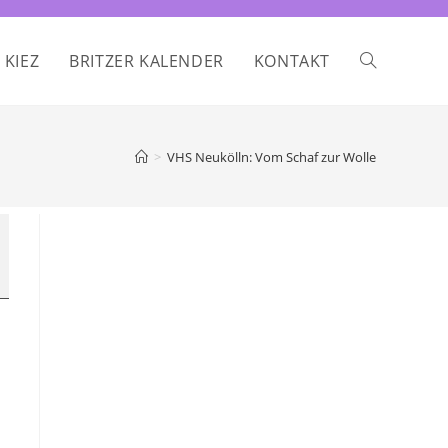
 KIEZ
BRITZER KALENDER
KONTAKT
WEBSITE-
SUCHE
>
VHS Neukölln: Vom Schaf zur Wolle
UMSCHALTE