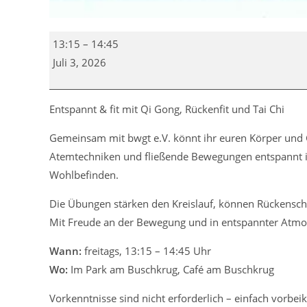
Qi
13:15
–
14:45
Gong,
Juli 3, 2026
Rückenfit
&
Tai
Entspannt & fit mit Qi Gong, Rückenfit und Tai Chi
Chi
Gemeinsam mit
bwgt e.V.
könnt ihr euren Körper und 
Atemtechniken und fließende Bewegungen entspannt ih
Wohlbefinden.
Die Übungen stärken den Kreislauf, können Rückensch
Mit Freude an der Bewegung und in entspannter Atmo
Wann:
freitags, 13:15 – 14:45 Uhr
Wo:
Im Park am Buschkrug, Café am Buschkrug
Vorkenntnisse sind nicht erforderlich – einfach vor