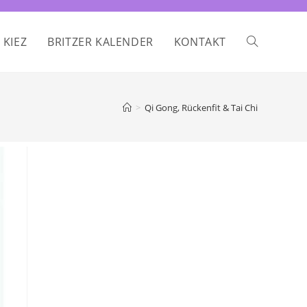
 KIEZ
BRITZER KALENDER
KONTAKT
WEBSITE-
SUCHE
>
Qi Gong, Rückenfit & Tai Chi
UMSCHALTE