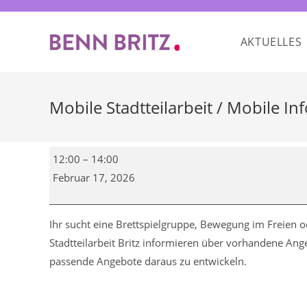
Zum
Inhalt
AKTUELLES
springen
Mobile Stadtteilarbeit / Mobile In
Mobile
12:00
–
14:00
Stadtteilarbeit
Februar 17, 2026
/
Mobile
Infostunde
Ihr sucht eine Brettspielgruppe, Bewegung im Freien 
&
Stadtteilarbeit Britz informieren über vorhandene A
Kiez-
passende Angebote daraus zu entwickeln.
Infobibliothek