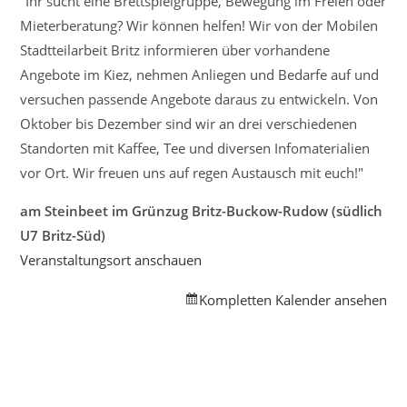
"Ihr sucht eine Brettspielgruppe, Bewegung im Freien oder
Informationen
Mieterberatung? Wir können helfen! Wir von der Mobilen
über
Stadtteilarbeit Britz informieren über vorhandene
Angebote
Angebote im Kiez, nehmen Anliegen und Bedarfe auf und
im
versuchen passende Angebote daraus zu entwickeln. Von
Kiez
Oktober bis Dezember sind wir an drei verschiedenen
Standorten mit Kaffee, Tee und diversen Infomaterialien
vor Ort. Wir freuen uns auf regen Austausch mit euch!"
am Steinbeet im Grünzug Britz-Buckow-Rudow (südlich
U7 Britz-Süd)
Veranstaltungsort anschauen
Kompletten Kalender ansehen