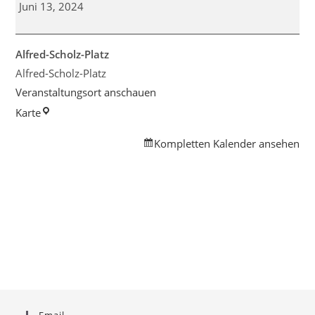
für
Juni 13, 2024
Frauen
und
Mädchen
Alfred-Scholz-Platz
Alfred-Scholz-Platz
Veranstaltungsort anschauen
Alfred-
Karte
Scholz-
Kompletten Kalender ansehen
Platz