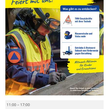
Feier:
11:00
–
17:00