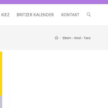
 KIEZ
BRITZER KALENDER
KONTAKT
WEBSITE-
SUCHE
>
Eltern – Kind – Tanz
UMSCHALTE