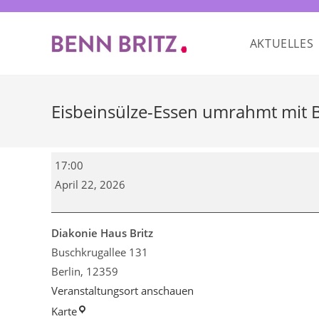
Zum
Inhalt
AKTUELLES
springen
Eisbeinsülze-Essen umrahmt mit Be
Eisbeinsülze-
17:00
Essen
April 22, 2026
umrahmt
mit
Berliner
Diakonie Haus Britz
Geschichten
Buschkrugallee 131
vom
Berlin
,
12359
Bürgerverein
Veranstaltungsort anschauen
Berlin-
Diakonie
Karte