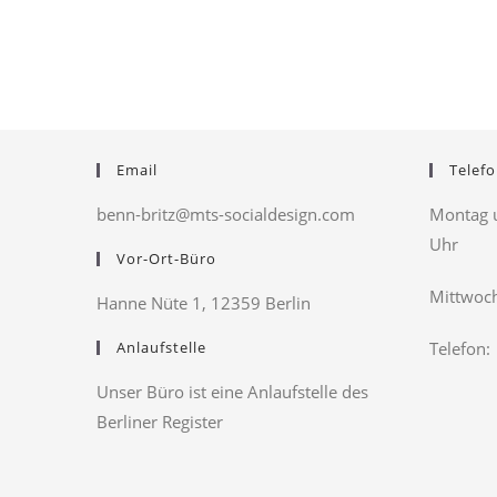
Britz
Haus
e.V.
Britz
Email
Telefo
benn-britz@mts-socialdesign.com
Montag u
Uhr
Vor-Ort-Büro
Mittwoch
Hanne Nüte 1, 12359 Berlin
Anlaufstelle
Telefon:
Unser Büro ist eine Anlaufstelle des
Berliner Register