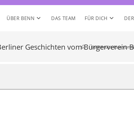
ÜBER BENN
DAS TEAM
FÜR DICH
DER
rliner Geschichten vom Bürgerverein Ber
>
Eisbeinsülze-Essen umra